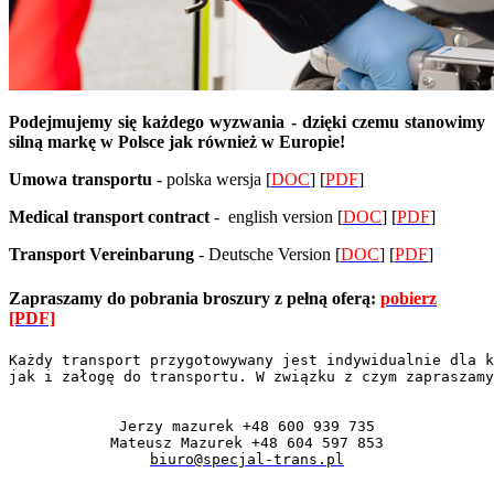
Podejmujemy się każdego wyzwania - dzięki czemu stanowimy
silną markę w Polsce jak również w Europie!
Umowa transportu
- polska wersja [
DOC
] [
PDF
]
Medical transport contract
- english version [
DOC
] [
PDF
]
Transport
Vereinbarung
- Deutsche Version
[
DOC
]
[
PDF
]
Zapraszamy do pobrania broszury z pełną oferą:
pobierz
[PDF]
Każdy transport przygotowywany jest indywidualnie dla k
jak i załogę do transportu. W związku z czym zapraszamy
Jerzy mazurek +48 600 939 735
biuro@specjal-trans.pl