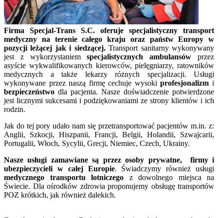
Firma Specjal-Trans S.C. oferuje specjalistyczny transport
medyczny na terenie całego kraju oraz państw Europy w
pozycji leżącej jak i siedzącej.
Transport sanitarny wykonywany
jest z wykorzystaniem
specjalistycznych ambulansów
przez
asyście wykwalifikowanych kierowców, pielęgniarzy, ratowników
medycznych a także lekarzy różnych specjalizacji. Usługi
wykonywane przez naszą firmę cechuje wysoki
profesjonalizm
i
bezpieczeństwo
dla pacjenta. Nasze doświadczenie potwierdzone
jest licznymi sukcesami i podziękowaniami ze strony klientów i ich
rodzin.
Jak do tej pory udało nam się przetransportować pacjentów m.in. z:
Anglii, Szkocji, Hiszpanii, Francji, Belgii, Holandii, Szwajcarii,
Portugalii, Włoch, Sycylii, Grecji, Niemiec, Czech, Ukrainy.
Nasze usługi zamawiane są przez osoby prywatne, firmy i
ubezpieczycieli w całej Europie
. Świadczymy również usługi
medycznego
transportu lotniczego
z dowolnego miejsca na
Świecie. Dla ośrodków zdrowia proponujemy obsługę transportów
POZ krótkich, jak również dalekich.