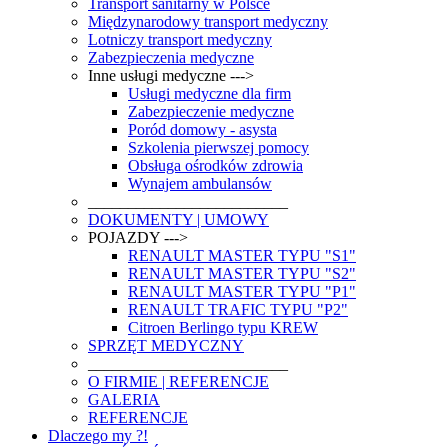
Transport sanitarny w Polsce
Międzynarodowy transport medyczny
Lotniczy transport medyczny
Zabezpieczenia medyczne
Inne usługi medyczne --->
Usługi medyczne dla firm
Zabezpieczenie medyczne
Poród domowy - asysta
Szkolenia pierwszej pomocy
Obsługa ośrodków zdrowia
Wynajem ambulansów
_________________________
DOKUMENTY | UMOWY
POJAZDY --->
RENAULT MASTER TYPU "S1"
RENAULT MASTER TYPU "S2"
RENAULT MASTER TYPU "P1"
RENAULT TRAFIC TYPU "P2"
Citroen Berlingo typu KREW
SPRZĘT MEDYCZNY
_________________________
O FIRMIE | REFERENCJE
GALERIA
REFERENCJE
Dlaczego my ?!