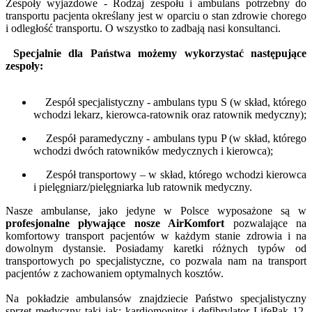
Zespoły wyjazdowe - Rodzaj zespołu i ambulans potrzebny do
transportu pacjenta określany jest w oparciu o stan zdrowie chorego
i odległość transportu. O wszystko to zadbają nasi konsultanci.
Specjalnie dla Państwa możemy wykorzystać następujące
zespoły:
Zespół specjalistyczny - ambulans typu S (w skład, którego
wchodzi lekarz, kierowca-ratownik oraz ratownik medyczny);
Zespół paramedyczny - ambulans typu P (w skład, którego
wchodzi dwóch ratowników medycznych i kierowca);
Zespół transportowy – w skład, którego wchodzi kierowca
i pielęgniarz/pielęgniarka lub ratownik medyczny.
Nasze ambulanse, jako jedyne w Polsce wyposażone są w
profesjonalne pływające nosze AirKomfort
pozwalające na
komfortowy transport pacjentów w każdym stanie zdrowia i na
dowolnym dystansie. Posiadamy karetki różnych typów od
transportowych po specjalistyczne, co pozwala nam na transport
pacjentów z zachowaniem optymalnych kosztów.
Na pokładzie ambulansów znajdziecie Państwo specjalistyczny
sprzęt medyczny taki jak: kardiomonitor i defibrylator LifePak 12,